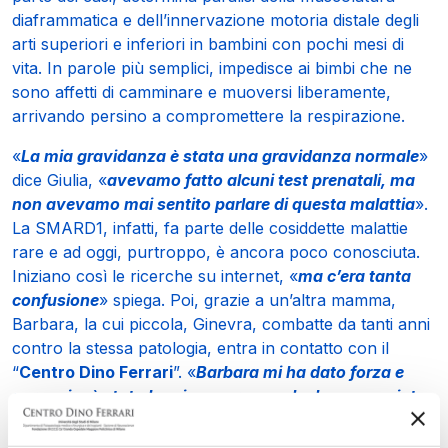
diaframmatica e dell’innervazione motoria distale degli
arti superiori e inferiori in bambini con pochi mesi di
vita. In parole più semplici, impedisce ai bimbi che ne
sono affetti di camminare e muoversi liberamente,
arrivando persino a compromettere la respirazione.
«
La mia gravidanza è stata una gravidanza normale
»
dice Giulia, «
avevamo fatto alcuni test prenatali, ma
non avevamo mai sentito parlare di questa malattia
».
La SMARD1, infatti, fa parte delle cosiddette malattie
rare e ad oggi, purtroppo, è ancora poco conosciuta.
Iniziano così le ricerche su internet, «
ma c’era tanta
confusione
» spiega. Poi, grazie a un’altra mamma,
Barbara, la cui piccola, Ginevra, combatte da tanti anni
contro la stessa patologia, entra in contatto con il
“
Centro Dino Ferrari
”. «
Barbara mi ha dato forza e
coraggio, è stata la prima persona che ho conosciuto
quando è emerso che Giorgio aveva questa malattia
».