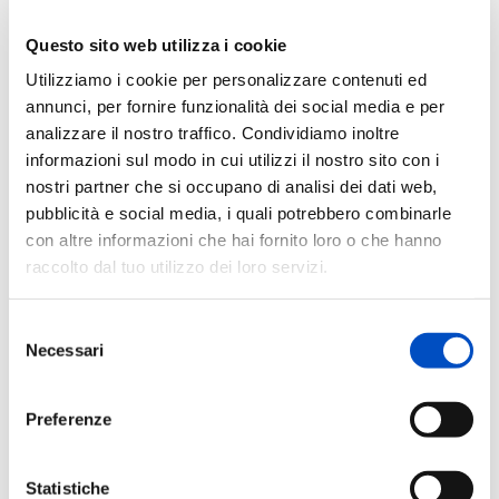
Scoprono così i progetti portati avanti dai nostri
ricercatori e, in occasione del compleanno di Giorgio,
Questo sito web utilizza i cookie
decidono di supportare la ricerca attraverso delle
Utilizziamo i cookie per personalizzare contenuti ed
pergamene solidali.
annunci, per fornire funzionalità dei social media e per
analizzare il nostro traffico. Condividiamo inoltre
È questo che li spinge a condividere la loro storia e a
informazioni sul modo in cui utilizzi il nostro sito con i
proseguire le raccolte fondi anche con un’iniziativa
nostri partner che si occupano di analisi dei dati web,
natalizia: la vendita di palline solidali, fatte a mano da
pubblicità e social media, i quali potrebbero combinarle
loro, con l’aiuto di familiari e amici.
con altre informazioni che hai fornito loro o che hanno
«
È stato bello vedere così tante persone partecipare
raccolto dal tuo utilizzo dei loro servizi.
all’iniziativa. Per noi è stato come ricevere un grande
abbraccio da parte di tutti
» dice Giulia.
Selezione
Nonostante al momento non esista una cura per
Necessari
del
questa patologia, il
Laboratorio di Cellule Staminali
consenso
Neurali
del “
Centro Dino Ferrari
” dell’Università degli
Preferenze
Studi di Milano, Fondazione IRCCS Ca’ Granda
Ospedale Maggiore Policlinico, si occupa di studiare i
meccanismi molecolari alla base di questa malattia e di
Statistiche