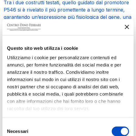
Tra i due costrutti testati, quello guidato dal promotore
P546 si è rivelato il più promettente a lungo termine,
garantendo un’espressione più fisiologica del gene, una
maggiore protezione dei motoneuroni, una riduzione
dell’infiammazione e un miglioramento più marcato
delle alterazioni muscolari e cardiache.
Questo sito web utilizza i cookie
Questi nuovi risultati forniscono informazioni preziose
Utilizziamo i cookie per personalizzare contenuti ed
per ottimizzare l’approccio terapeutico su cui si basa il
annunci, per fornire funzionalità dei social media e per
primo trial clinico internazionale di terapia genica per
analizzare il nostro traffico. Condividiamo inoltre
SMARD1/CMT2S, iniziato prima della pubblicazione
informazioni sul modo in cui utilizzi il nostro sito con i
dello studio e attualmente in corso al Nationwide
nostri partner che si occupano di analisi dei dati web,
Children’s Hospital di Columbus (USA), contribuendo a
pubblicità e social media, i quali potrebbero combinarle
migliorare sicurezza, dosaggio ed efficacia delle future
con altre informazioni che hai fornito loro o che hanno
applicazioni cliniche.
Lo studio conferma il ruolo di
raccolto dal tuo utilizzo dei loro servizi.
primo piano della ricerca del “Centro Dino Ferrari”
dell’Università degli Studi di Milano e del Policlinico di
Milano nella lotta alle malattie neuromuscolari rare
Selezione
ed è stato
realizzato anche grazie al contributo
Necessari
del