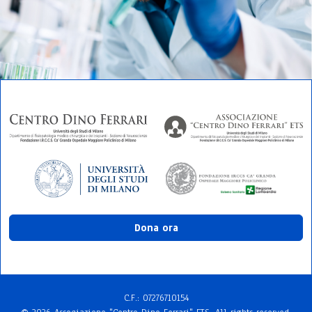
Dona ora
C.F.: 072767​10154