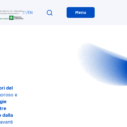
IT
/
EN
Menu
ri del
igoroso e
gie
tre
 dalla
avanti