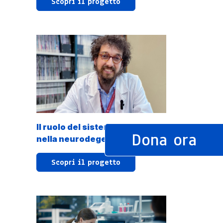
Scopri il progetto
Il ruolo del sistema glinfatico
Dona ora
nella neurodegenerazione
Scopri il progetto