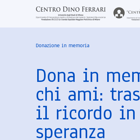
Donazione in memoria
Dona in mem
chi ami: tra
il ricordo in
speranza