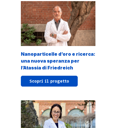
Nanoparticelle d’oro e ricerca:
una nuova speranza per
l’Atassia di Friedreich
Scopri il progetto