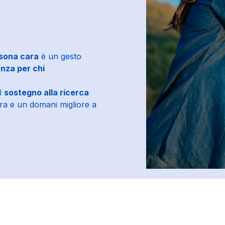
rsona cara
è un gesto
nza per chi
il
sostegno alla ricerca
ura e un domani migliore a