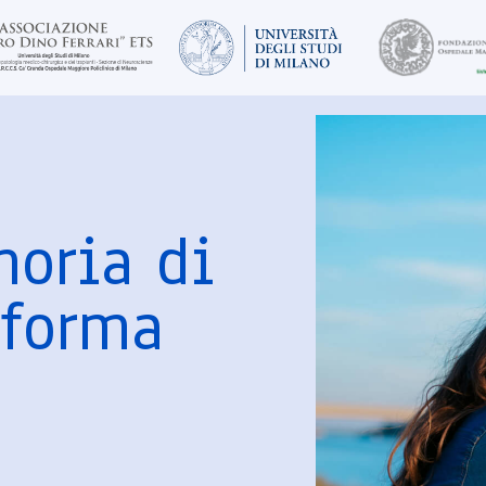
oria di
sforma