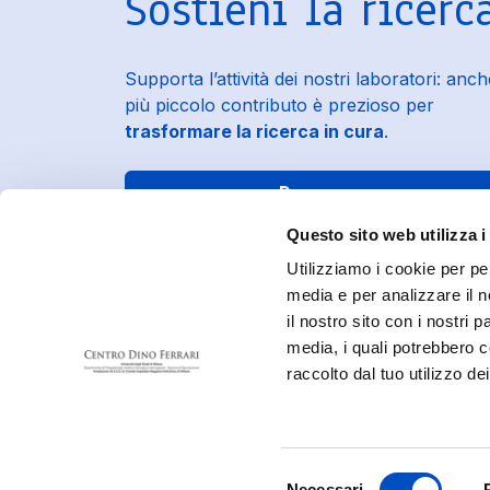
Sostieni la ricerc
Supporta l’attività dei nostri laboratori: anche
più piccolo contributo è prezioso per
trasformare la ricerca in cura
.
Dona ora
Questo sito web utilizza i
Utilizziamo i cookie per pe
media e per analizzare il n
il nostro sito con i nostri 
media, i quali potrebbero c
raccolto dal tuo utilizzo dei
C.F.: 072767​10154
© 2026 Associazione "Centro Dino Ferrari" ETS. All rights
Selezione
Necessari