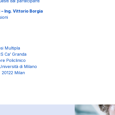
uesiti dai partecipanti
 – Ing. Vittorio Borgia
ioni
si Multipla
S Ca’ Granda
e Policlinico
Università di Milano
, 20122 Milan