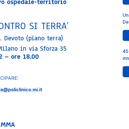
o ospedale-territorio
Una
De
ONTRO SI TERRA’
. Devoto (piano terra)
Milano in via Sforza 35
45 
2 – ore 18.00
in
CIPARE:
a@policlinico.mi.it
AMMA