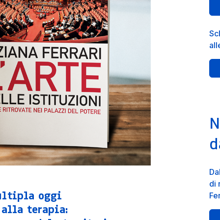
Scl
al
N
d
Dal
di
ultipla oggi
Fer
alla terapia: