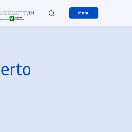
IT
/
EN
Menu
perto