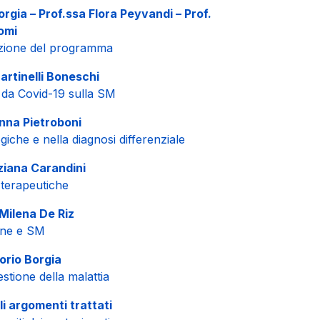
Borgia – Prof.ssa Flora Peyvandi – Prof.
omi
azione del programma
Martinelli Boneschi
 da Covid-19 sulla SM
nna Pietroboni
giche e nella diagnosi differenziale
ziana Carandini
 terapeutiche
Milena De Riz
one e SM
torio Borgia
estione della malattia
i argomenti trattati