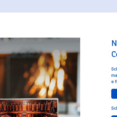
N
C
Sc
ma
e 
Scl