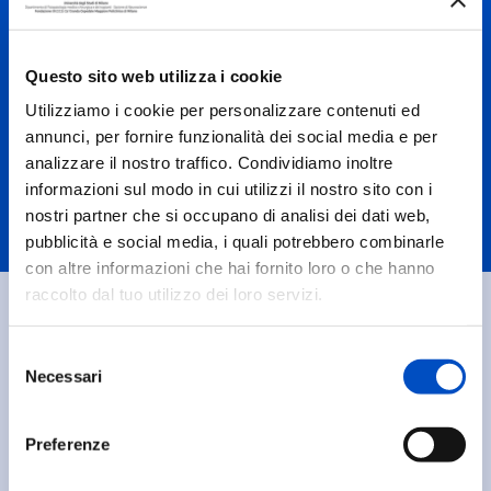
23 Luglio 2026
Questo sito web utilizza i cookie
Utilizziamo i cookie per personalizzare contenuti ed
annunci, per fornire funzionalità dei social media e per
analizzare il nostro traffico. Condividiamo inoltre
informazioni sul modo in cui utilizzi il nostro sito con i
Tutti i progetti
nostri partner che si occupano di analisi dei dati web,
pubblicità e social media, i quali potrebbero combinarle
con altre informazioni che hai fornito loro o che hanno
raccolto dal tuo utilizzo dei loro servizi.
Prenota una visita
Selezione
Necessari
del
consenso
Tramite SSN
Preferenze
Per prenotare una visita tramite Sistema Sanitario