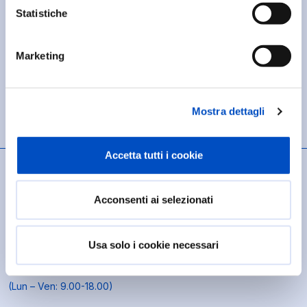
Nazionale è necessario avere con sé:
Statistiche
Impegnativa medica
Tessera sanitaria
Marketing
Codice di riferimento ambulatorio
Prenota tramite SSN
Mostra dettagli
Accetta tutti i cookie
In Libera Professione
Acconsenti ai selezionati
Per prenotare una visita privata presso l’ospedale
Policlinico di Milano chiamare il numero
Usa solo i cookie necessari
02 55 03 44 22
(Lun – Ven: 9.00-18.00)