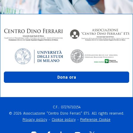
Dona ora
C.F.: 072767​10154
© 2026 Associazione "Centro Dino Ferrari" ETS. All rights reserved.
Privacy policy
-
Cookie policy
-
Preferenze Cookie