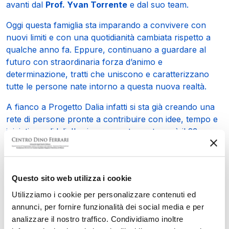
avanti dal
Prof. Yvan Torrente
e dal suo team.
Oggi questa famiglia sta imparando a convivere con
nuovi limiti e con una quotidianità cambiata rispetto a
qualche anno fa. Eppure, continuano a guardare al
futuro con straordinaria forza d’animo e
determinazione, tratti che uniscono e caratterizzano
tutte le persone nate intorno a questa nuova realtà.
A fianco a Progetto Dalia infatti si sta già creando una
rete di persone pronte a contribuire con idee, tempo e
iniziative solidali. Il primo appuntamento sarà il 23
maggio, dalle 18.30 alle 20.30, presso la Moon Gallery
di Pistoia, dove si terrà la presentazione ufficiale
dell’associazione. Un momento aperto a tutti per
Questo sito web utilizza i cookie
conoscere più da vicino la loro storia e unire le forze a
sostegno della ricerca scientifica sulle malattie rare.
Utilizziamo i cookie per personalizzare contenuti ed
annunci, per fornire funzionalità dei social media e per
analizzare il nostro traffico. Condividiamo inoltre