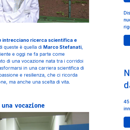
Di
nuo
ri
 intrecciano ricerca scientifica e
i queste è quella di
Marco Stefanati
,
iente e oggi ne fa parte come
to di una vocazione nata tra i corridoi
asformarsi in una carriera scientifica di
N
assione e resilienza, che ci ricorda
d
ne, ma anche una scelta di vita.
45 
 una vocazione
in