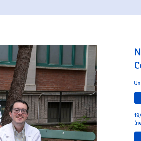
N
C
Un
19
(n