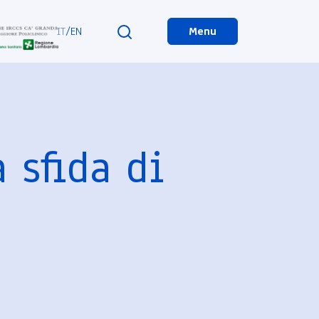
IT
/
EN
Menu
a sfida di