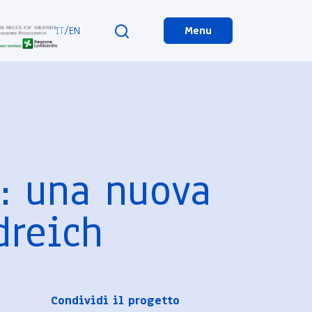
IT
/
EN
Menu
a: una nuova
dreich
Condividi il progetto