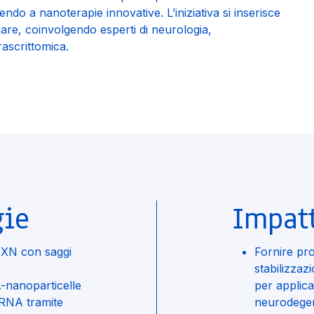
endo a nanoterapie innovative. L’iniziativa si inserisce
inare, coinvolgendo esperti di neurologia,
ascrittomica.
gie
Impat
 FXN con saggi
Fornire pro
stabilizzaz
A-nanoparticelle
per applicaz
’RNA tramite
neurodegen