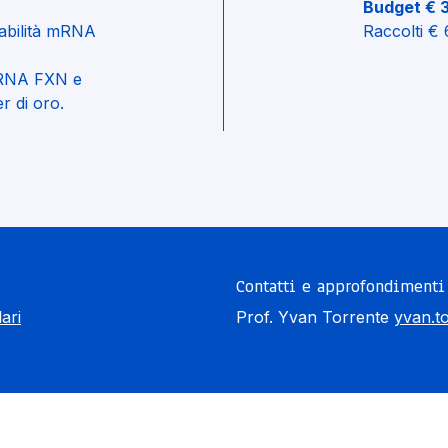
Budget € 
tabilità mRNA
Raccolti €
 mRNA FXN e
r di oro.
Contatti e approfondimenti
ari
Prof. Yvan Torrente
yvan.t