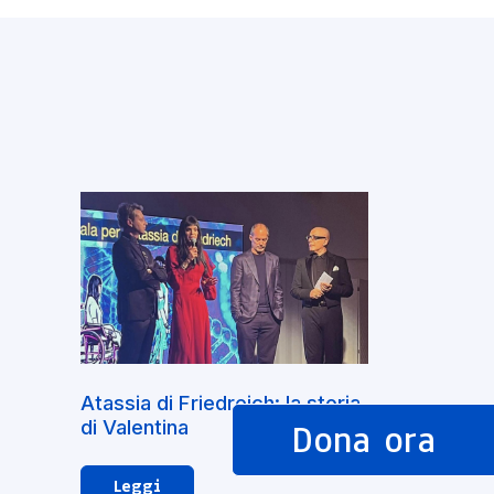
Atassia di Friedreich: la storia
di Valentina
Dona ora
Leggi