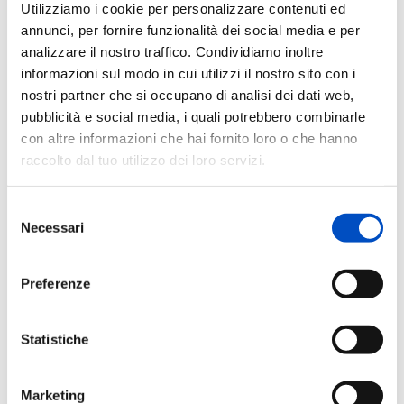
Utilizziamo i cookie per personalizzare contenuti ed
causata da mutazioni del gene
MFN2
, fondamentale per
annunci, per fornire funzionalità dei social media e per
il corretto funzionamento dei mitocondri. Le alterazioni
analizzare il nostro traffico. Condividiamo inoltre
di questo gene compromettono la fusione e il trasporto
informazioni sul modo in cui utilizzi il nostro sito con i
dei mitocondri all’interno delle cellule nervose,
nostri partner che si occupano di analisi dei dati web,
contribuendo al danno progressivo dei nervi periferici
pubblicità e social media, i quali potrebbero combinarle
tipico della malattia.
con altre informazioni che hai fornito loro o che hanno
raccolto dal tuo utilizzo dei loro servizi.
“
Disporre di biomarcatori validati nel sangue significa
poter misurare oggettivamente l’effetto delle nuove
terapie — inclusi gli approcci di terapia genica che
Selezione
Necessari
stiamo sviluppando — senza ricorrere a procedure
del
invasive
”, sottolinea la
Dott.ssa Federica Rizzo
, co-
consenso
autrice dello studio. “
Questo studio è un tassello
Preferenze
fondamentale verso trial clinici più efficaci e
accessibili per i pazienti con CMT2A
”.
Statistiche
Lo studio descrive inoltre
tre nuove varianti del gene
MFN2
(p.Ile88Val, p.Lys243Met, p.Leu733Pro) finora
Marketing
mai riportate in letteratura, ampliando ulteriormente la