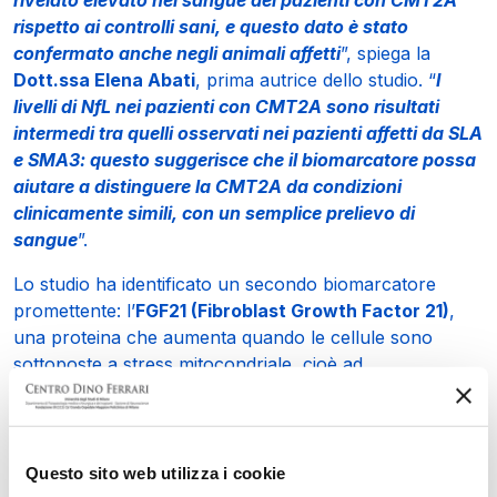
rispetto ai controlli sani, e questo dato è stato
confermato anche negli animali affetti
”, spiega la
Dott.ssa Elena Abati
, prima autrice dello studio. “
I
livelli di NfL nei pazienti con CMT2A sono risultati
intermedi tra quelli osservati nei pazienti affetti da SLA
e SMA3: questo suggerisce che il biomarcatore possa
aiutare a distinguere la CMT2A da condizioni
clinicamente simili, con un semplice prelievo di
sangue
”.
Lo studio ha identificato un secondo biomarcatore
promettente: l’
FGF21 (Fibroblast Growth Factor 21)
,
una proteina che aumenta quando le cellule sono
sottoposte a stress mitocondriale, cioè ad
un’alterazione del funzionamento dei mitocondri, le
“centrali energetiche” della cellula. Anche questo
biomarcatore è risultato significativamente elevato nei
pazienti con CMT2A. Il dato è coerente con il
Questo sito web utilizza i cookie
meccanismo alla base della malattia: la CMT2A è infatti