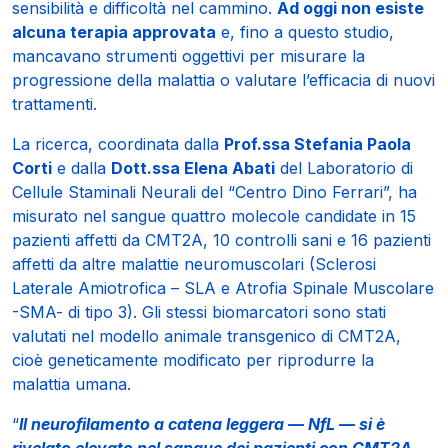
sensibilità e difficoltà nel cammino.
Ad oggi non esiste
alcuna terapia approvata
e, fino a questo studio,
mancavano strumenti oggettivi per misurare la
progressione della malattia o valutare l’efficacia di nuovi
trattamenti.
La ricerca, coordinata dalla
Prof.ssa Stefania Paola
Corti
e dalla
Dott.ssa Elena Abati
del Laboratorio di
Cellule Staminali Neurali del “Centro Dino Ferrari”, ha
misurato nel sangue quattro molecole candidate in 15
pazienti affetti da CMT2A, 10 controlli sani e 16 pazienti
affetti da altre malattie neuromuscolari (Sclerosi
Laterale Amiotrofica – SLA e Atrofia Spinale Muscolare
-SMA- di tipo 3). Gli stessi biomarcatori sono stati
valutati nel modello animale transgenico di CMT2A,
cioè geneticamente modificato per riprodurre la
malattia umana.
“
Il neurofilamento a catena leggera — NfL — si è
rivelato elevato nel sangue dei pazienti con CMT2A