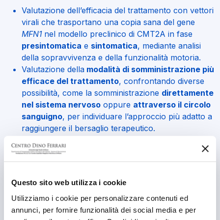
Valutazione dell’efficacia del trattamento con vettori
virali che trasportano una copia sana del gene
MFN1
nel modello preclinico di CMT2A in fase
presintomatica
e
sintomatica
, mediante analisi
della sopravvivenza e della funzionalità motoria.
Valutazione della
modalità di somministrazione più
efficace del trattamento
, confrontando diverse
possibilità, come la somministrazione
direttamente
nel sistema nervoso
oppure
attraverso il circolo
sanguigno
, per individuare l’approccio più adatto a
raggiungere il bersaglio terapeutico.
Analisi istologiche e immunoistochimiche su midollo
spinale, muscoli scheletrici e nervi periferici per
valutare la degenerazione assonale e l’atrofia
muscolare.
Questo sito web utilizza i cookie
Analisi degli effetti del trattamento sui mitocondri,
Utilizziamo i cookie per personalizzare contenuti ed
valutando diversi aspetti del loro funzionamento,
annunci, per fornire funzionalità dei social media e per
come la produzione di energia, la loro forma, il