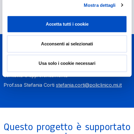
Mostra dettagli
Budget
350.000€
Accetta tutti i cookie
Acconsenti ai selezionati
Laboratorio di riferimento
Laboratorio di Cellule Staminali Neurali
Usa solo i cookie necessari
Contatti e approfondimenti
Prof.ssa Stefania Corti
stefania.corti@policlinico.mi.it
Questo progetto è supportato