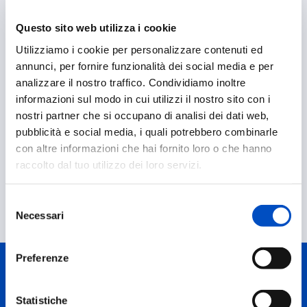
consentirà l’avvio tempestivo di trattamenti
reversibili, come il Nusinersen e il Risdiplam,
Questo sito web utilizza i cookie
portando a miglioramenti nelle condizioni dei
Utilizziamo i cookie per personalizzare contenuti ed
pazienti.
annunci, per fornire funzionalità dei social media e per
Contributo alla Base di Conoscenza sulla SMA: lo
analizzare il nostro traffico. Condividiamo inoltre
studio fornirà dati preziosi sulla comprensione delle
informazioni sul modo in cui utilizzi il nostro sito con i
mutazioni intrageniche di SMN1 e gli effetti
nostri partner che si occupano di analisi dei dati web,
terapeutici sui modelli in vitro, contribuendo allo
pubblicità e social media, i quali potrebbero combinarle
sviluppo di terapie mirate e all’espansione della
con altre informazioni che hai fornito loro o che hanno
conoscenza sulla SMA.
raccolto dal tuo utilizzo dei loro servizi.
Budget: € 150.000
Selezione
Necessari
del
consenso
Preferenze
Laboratorio di riferimento
Statistiche
Laboratorio di Cellule Staminali Neurali