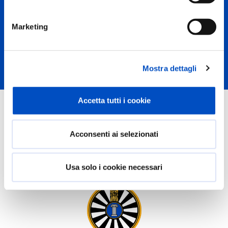
Contatti e approfondimenti
Marketing
Prof.ssa Stefania Corti
E-mail:
stefania.corti@unimi.it
Mostra dettagli
Accetta tutti i cookie
Questo progetto è supportato
da
Acconsenti ai selezionati
Usa solo i cookie necessari
Associazione Round Table Italia