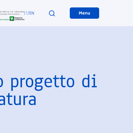
IT
/
EN
Menu
 progetto di
atura