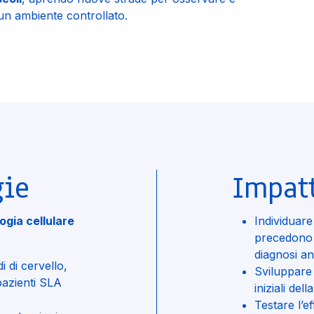
un ambiente controllato.
gie
Impat
logia cellulare
Individuar
precedono i
diagnosi an
 di cervello,
Sviluppare 
pazienti SLA
iniziali del
Testare l’e