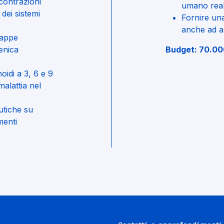
 contrazioni
umano realis
dei sistemi
Fornire una
anche ad al
mappe
genica
Budget: 70.00
oidi a 3, 6 e 9
malattia nel
utiche su
menti