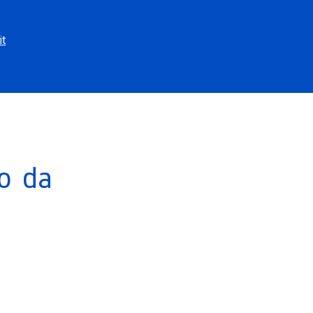
it
o da