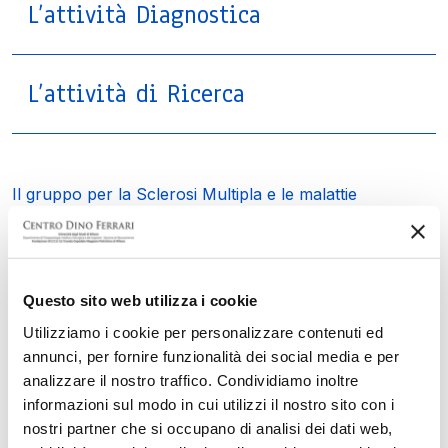
L’attività Diagnostica
L’attività di Ricerca
Il gruppo per la Sclerosi Multipla e le malattie
demielinizzanti, attivo dal 1995 presso il
Centro Dino
Ferrari
dell’Università degli Studi di Milano e dell’IRCCS
Ca’ Granda Ospedale Maggiore Policlinico, si occupa
della diagnosi genetica e molecolare e dello studio dei
Questo sito web utilizza i cookie
meccanismi patogenetici della SM. Con un approccio
Utilizziamo i cookie per personalizzare contenuti ed
integrato tra ricerca e clinica, il laboratorio studia i
annunci, per fornire funzionalità dei social media e per
fattori genetici, epigenetici e immunologici alla base
analizzare il nostro traffico. Condividiamo inoltre
della malattia. È coinvolto in trial clinici con farmaci
informazioni sul modo in cui utilizzi il nostro sito con i
innovativi e collabora con centri nazionali e
nostri partner che si occupano di analisi dei dati web,
internazionali, partecipando a progetti multidisciplinari e